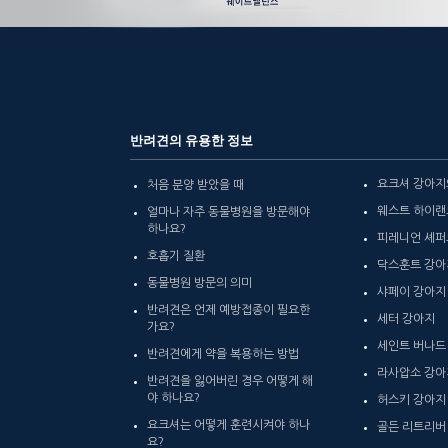
반려견의 유용한 정보
요크셔 강아지
처음 분양 받았을 때
웨스트 하이랜
얼마나 자주 동물병원을 방문해야
하나요?
피레니언 셰퍼
호흡기 질환
닥스훈트 강아
동물병원 방문의 의미
샤페이 강아지
반려견은 언제 예방접종이 필요한
세터 강아지
가요?
세인트 버나드
반려견에게 약을 복용하는 방법
라사압소 강아
반려견을 잃어버린 경우 어떻게 해
야 하나요?
허스키 강아지
요크셔는 어떻게 훈련시켜야 하나
골든 리트리버
요?