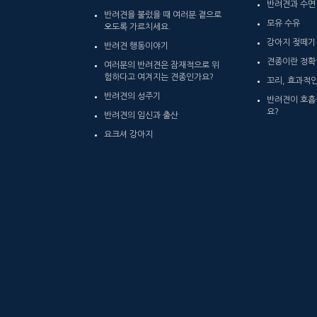
반려견과 수면
반려견을 불렀을 때 여러분 곁으로
모유 수유
오도록 가르치세요.
강아지 젖떼기
반려견 행동이야기
견종이란 정확
여러분의 반려견은 잠재적으로 위
험하다고 여겨지는 견종인가요?
꼬리, 효과적
반려견의 성주기
반려견이 호흡
요?
반려견의 임신과 출산
요크셔 강아지