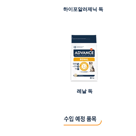
하이포알러제닉 독
레날 독