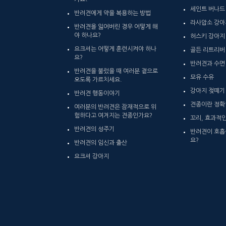
세인트 버나드
반려견에게 약을 복용하는 방법
라사압소 강아
반려견을 잃어버린 경우 어떻게 해
야 하나요?
허스키 강아지
요크셔는 어떻게 훈련시켜야 하나
골든 리트리버
요?
반려견과 수면
반려견을 불렀을 때 여러분 곁으로
모유 수유
오도록 가르치세요.
강아지 젖떼기
반려견 행동이야기
견종이란 정확
여러분의 반려견은 잠재적으로 위
험하다고 여겨지는 견종인가요?
꼬리, 효과적
반려견의 성주기
반려견이 호흡
요?
반려견의 임신과 출산
요크셔 강아지